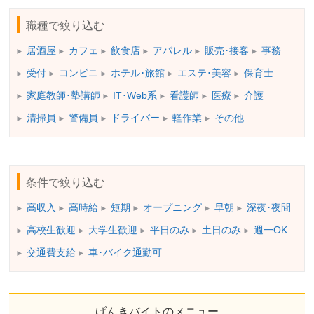
職種で絞り込む
居酒屋
カフェ
飲食店
アパレル
販売･接客
事務
受付
コンビニ
ホテル･旅館
エステ･美容
保育士
家庭教師･塾講師
IT･Web系
看護師
医療
介護
清掃員
警備員
ドライバー
軽作業
その他
条件で絞り込む
高収入
高時給
短期
オープニング
早朝
深夜･夜間
高校生歓迎
大学生歓迎
平日のみ
土日のみ
週一OK
交通費支給
車･バイク通勤可
げんきバイトのメニュー