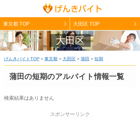
東京都 TOP
大田区 TOP
大田区
げんきバイトTOP
>
東京都
>
大田区
>
蒲田
>
短期
蒲田の短期のアルバイト情報一覧
検索結果はありません
スポンサーリンク