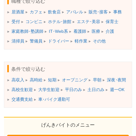
職種で絞り込む
居酒屋
カフェ
飲食店
アパレル
販売･接客
事務
受付
コンビニ
ホテル･旅館
エステ･美容
保育士
家庭教師･塾講師
IT･Web系
看護師
医療
介護
清掃員
警備員
ドライバー
軽作業
その他
条件で絞り込む
高収入
高時給
短期
オープニング
早朝
深夜･夜間
高校生歓迎
大学生歓迎
平日のみ
土日のみ
週一OK
交通費支給
車･バイク通勤可
げんきバイトのメニュー