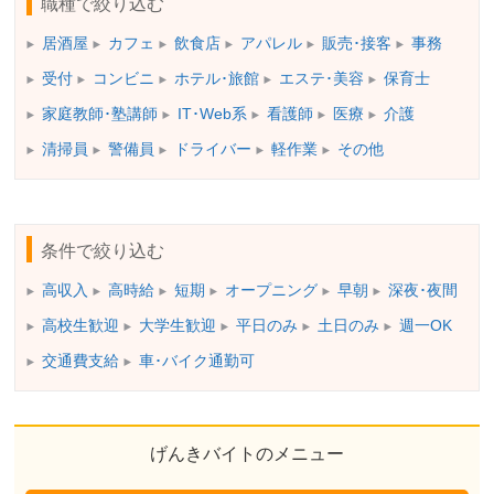
職種で絞り込む
居酒屋
カフェ
飲食店
アパレル
販売･接客
事務
受付
コンビニ
ホテル･旅館
エステ･美容
保育士
家庭教師･塾講師
IT･Web系
看護師
医療
介護
清掃員
警備員
ドライバー
軽作業
その他
条件で絞り込む
高収入
高時給
短期
オープニング
早朝
深夜･夜間
高校生歓迎
大学生歓迎
平日のみ
土日のみ
週一OK
交通費支給
車･バイク通勤可
げんきバイトのメニュー