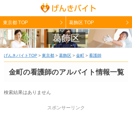
東京都 TOP
葛飾区 TOP
葛飾区
げんきバイトTOP
>
東京都
>
葛飾区
>
金町
>
看護師
金町の看護師のアルバイト情報一覧
検索結果はありません
スポンサーリンク