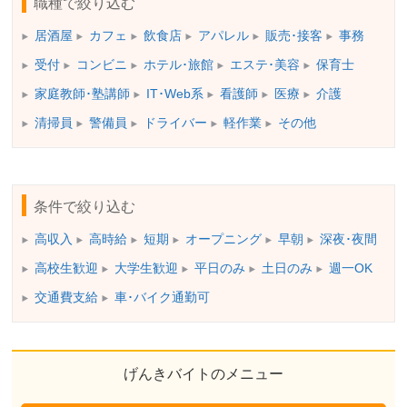
職種で絞り込む
居酒屋
カフェ
飲食店
アパレル
販売･接客
事務
受付
コンビニ
ホテル･旅館
エステ･美容
保育士
家庭教師･塾講師
IT･Web系
看護師
医療
介護
清掃員
警備員
ドライバー
軽作業
その他
条件で絞り込む
高収入
高時給
短期
オープニング
早朝
深夜･夜間
高校生歓迎
大学生歓迎
平日のみ
土日のみ
週一OK
交通費支給
車･バイク通勤可
げんきバイトのメニュー