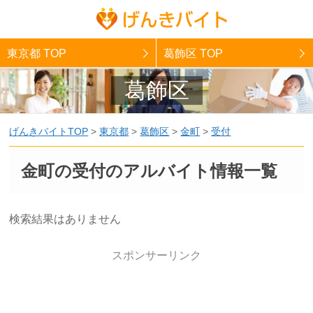
東京都 TOP
葛飾区 TOP
葛飾区
げんきバイトTOP
>
東京都
>
葛飾区
>
金町
>
受付
金町の受付のアルバイト情報一覧
検索結果はありません
スポンサーリンク