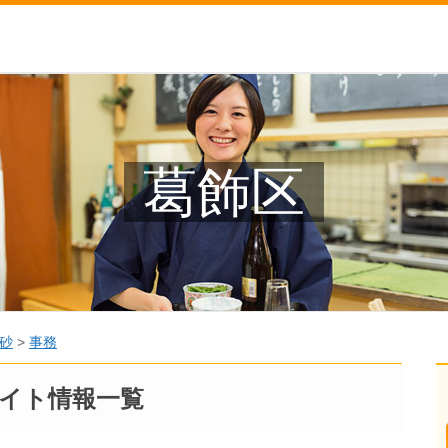
葛飾区
砂
>
事務
イト情報一覧