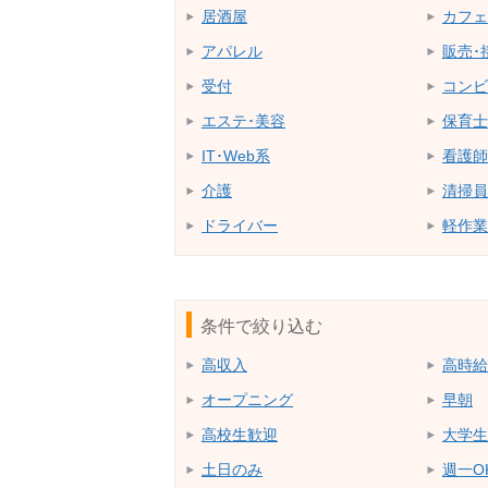
居酒屋
カフェ
アパレル
販売･
受付
コンビ
エステ･美容
保育士
IT･Web系
看護師
介護
清掃員
ドライバー
軽作業
条件で絞り込む
高収入
高時給
オープニング
早朝
高校生歓迎
大学生
土日のみ
週一O