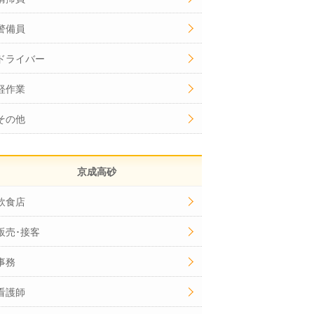
警備員
ドライバー
軽作業
その他
京成高砂
飲食店
販売･接客
事務
看護師