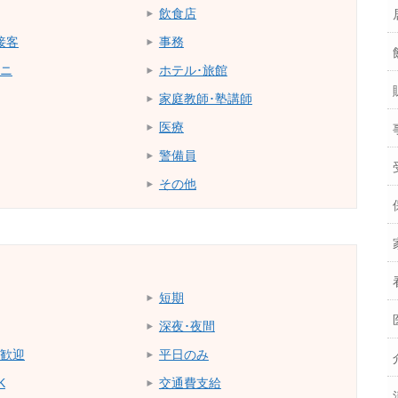
飲食店
接客
事務
ニ
ホテル･旅館
家庭教師･塾講師
医療
警備員
その他
短期
深夜･夜間
歓迎
平日のみ
K
交通費支給