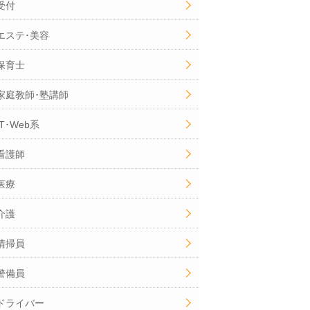
受付
エステ･美容
保育士
家庭教師･塾講師
IT･Web系
看護師
医療
介護
清掃員
警備員
ドライバー