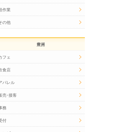
軽作業
その他
豊洲
カフェ
飲食店
アパレル
販売･接客
事務
受付