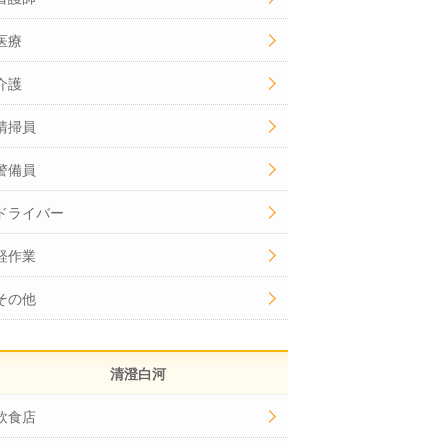
医療
介護
清掃員
警備員
ドライバー
軽作業
その他
清澄白河
飲食店