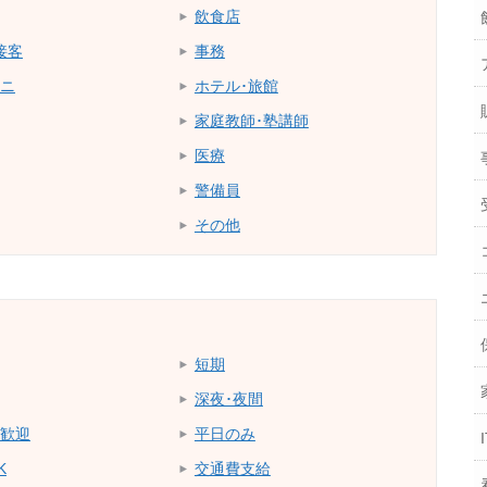
飲食店
接客
事務
ニ
ホテル･旅館
家庭教師･塾講師
医療
警備員
その他
短期
深夜･夜間
歓迎
平日のみ
K
交通費支給