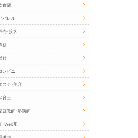
飲食店
アパレル
販売･接客
事務
受付
コンビニ
エステ･美容
保育士
家庭教師･塾講師
IT･Web系
看護師