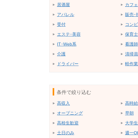
居酒屋
カフェ
アパレル
販売･
受付
コンビ
エステ･美容
保育士
IT･Web系
看護師
介護
清掃員
ドライバー
軽作業
条件で絞り込む
高収入
高時給
オープニング
早朝
高校生歓迎
大学生
土日のみ
週一O