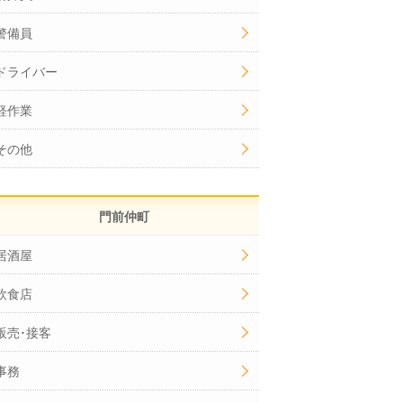
警備員
ドライバー
軽作業
その他
門前仲町
居酒屋
飲食店
販売･接客
事務