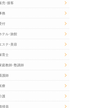
販売･接客
事務
受付
ホテル･旅館
エステ･美容
保育士
家庭教師･塾講師
看護師
医療
介護
清掃員