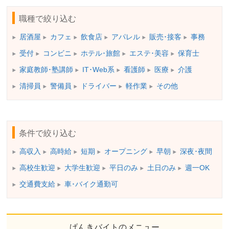
職種で絞り込む
居酒屋
カフェ
飲食店
アパレル
販売･接客
事務
受付
コンビニ
ホテル･旅館
エステ･美容
保育士
家庭教師･塾講師
IT･Web系
看護師
医療
介護
清掃員
警備員
ドライバー
軽作業
その他
条件で絞り込む
高収入
高時給
短期
オープニング
早朝
深夜･夜間
高校生歓迎
大学生歓迎
平日のみ
土日のみ
週一OK
交通費支給
車･バイク通勤可
げんきバイトのメニュー