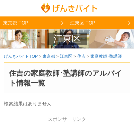
東京都 TOP
江東区 TOP
江東区
げんきバイトTOP
>
東京都
>
江東区
>
住吉
>
家庭教師･塾講師
住吉の家庭教師･塾講師のアルバイ
ト情報一覧
検索結果はありません
スポンサーリンク