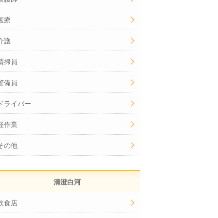
医療
介護
清掃員
警備員
ドライバー
軽作業
その他
清澄白河
飲食店