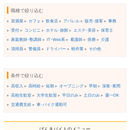
職種で絞り込む
居酒屋
カフェ
飲食店
アパレル
販売･接客
事務
受付
コンビニ
ホテル･旅館
エステ･美容
保育士
家庭教師･塾講師
IT･Web系
看護師
医療
介護
清掃員
警備員
ドライバー
軽作業
その他
条件で絞り込む
高収入
高時給
短期
オープニング
早朝
深夜･夜間
高校生歓迎
大学生歓迎
平日のみ
土日のみ
週一OK
交通費支給
車･バイク通勤可
げんきバイトのメニュー