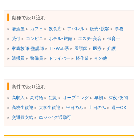
職種で絞り込む
居酒屋
カフェ
飲食店
アパレル
販売･接客
事務
受付
コンビニ
ホテル･旅館
エステ･美容
保育士
家庭教師･塾講師
IT･Web系
看護師
医療
介護
清掃員
警備員
ドライバー
軽作業
その他
条件で絞り込む
高収入
高時給
短期
オープニング
早朝
深夜･夜間
高校生歓迎
大学生歓迎
平日のみ
土日のみ
週一OK
交通費支給
車･バイク通勤可